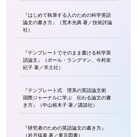
『はじめて執筆する人のための科学英語
論文の書き方』（荒木光典 著／技術評論
社）
『テンプレートでそのまま書ける科学英
語論文』（ポール・ラングマン、今村友
紀子 著／羊土社）
『テンプレート式 理系の英語論文術
国際ジャーナルに学ぶ 伝わる論文の書
き方』（中山裕木子 著／講談社）
『研究者のための英語論文の書き方』
（岩月猛泰 著／東京図書）