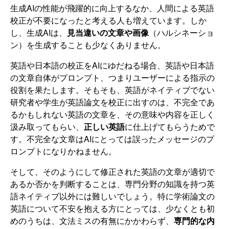
生成AIの性能が飛躍的に向上するなか、人間による英語
校正が不要になったと考える人も増えています。しか
し、生成AIは、
見当違いの文章や画像
（ハルシネーショ
ン）を生成することも少なくありません。
英語や日本語の校正をAIにゆだねる場合、英語や日本語
の文章自体がプロンプト、つまりユーザーによる指示の
役割を果たします。そもそも、英語がネイティブでない
研究者や学生が英語論文を校正に出すのは、不完全であ
るかもしれない英語の文章を、その意味や内容を正しく
汲み取ってもらい、
正しい英語
に仕上げてもらうためで
す。不完全な文章はAIにとっては誤ったメッセージのプ
ロンプトになりかねません。
そして、そのようにして修正された英語の文章が適切で
あるか否かを判断することは、専門分野の知識を持つ英
語ネイティブ以外には難しいでしょう。特に学術論文の
英語について不安を抱える方にとっては、少なくとも初
めのうちは、文法ミスの有無にかかわらず、
専門的な内