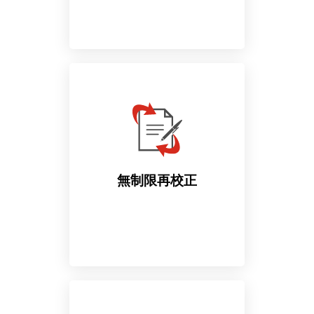
査読コメントに沿ってお客
様が修正・加筆された原稿
を、査読コメントと照合し
ながら何度でも再校正しま
す。 （納品後1年間無料）
無制限再校正
お客様の修正に合わせて何
度でも、回数無制限で再校
正を行います。（納品後1年
間無料）