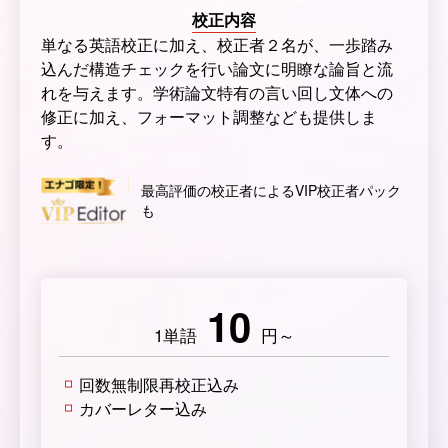
校正内容
単なる英語校正に加え、校正者２名が、一歩踏み
込んだ構造チェックを行い論文に明瞭な論旨と流
れを与えます。学術論文特有の言い回し文体への
修正に加え、フォーマット調整なども提供しま
す。
最高評価の校正者によるVIP校正者パック
も
10
1単語
円～
回数無制限再校正込み
カバーレター込み